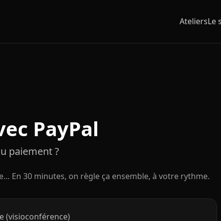
Ateliers
Le 
vec PayPal
au paiement ?
le… En 30 minutes, on règle ça ensemble, à votre rythme.
e (visioconférence)