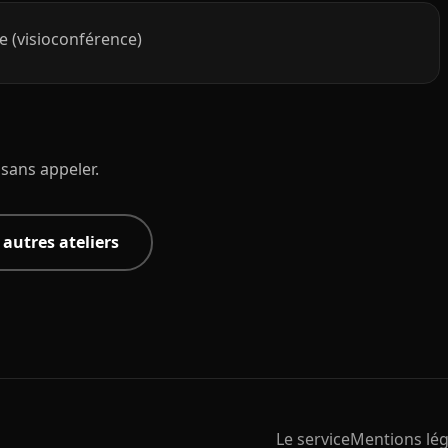
e (visioconférence)
 sans appeler.
s autres ateliers
Le service
Mentions lég