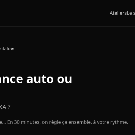
Ateliers
Le 
itation
ance auto ou
XA ?
le… En 30 minutes, on règle ça ensemble, à votre rythme.